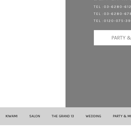
TEL :03-6280-61
TEL :03-6280-67
TEL :0120-075-3
PARTY &
KIWAMI
SALON
THE GRAND 13
WEDDING
PARTY & M