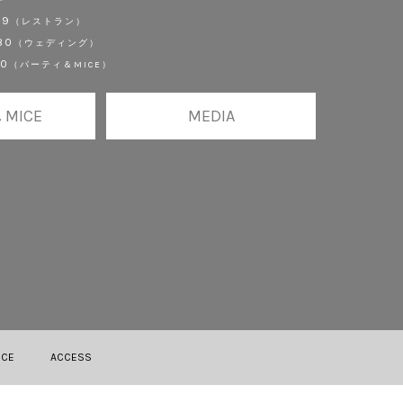
29
（レストラン）
80
（ウェディング）
90
（パーティ＆MICE）
 MICE
MEDIA
ICE
ACCESS