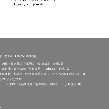
～サンセット・ピーチ～
番1号 GINZA SIX 13階
ノ内線・日比谷線「銀座駅」A3 出口より徒歩2分
、都営地下鉄 浅草線「東銀座駅」A1出口より徒歩3分
銀座駅、都営地下鉄 東銀座駅よりGINZA SIXの地下2階へは、直
利用いただけます。
、JR 山手線・京浜東北線「有楽町駅」銀座口出口より徒歩10分
せ