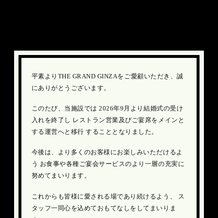
結婚式受け入れ終了のお知らせ
平素よりTHE GRAND GINZAをご愛顧いただき、誠
にありがとうございます。
このたび、当施設では 2026年9月より結婚式の受け
入れを終了し
レストラン営業及びご宴席をメインと
する運営へと移行 することとなりました。
今後は、より多くのお客様にお楽しみいただけるよ
う
お食事や各種ご宴会サービスのより一層の充実に
努めてまいります。
これからも皆様に愛される場であり続けるよう、
ス
タッフ一同心を込めておもてなしをしてまいりま