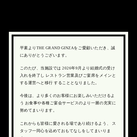
結婚式受け入れ終了のお知らせ
平素よりTHE GRAND GINZAをご愛顧いただき、誠
にありがとうございます。
このたび、当施設では 2026年9月より結婚式の受け
入れを終了し
レストラン営業及びご宴席をメインと
する運営へと移行 することとなりました。
今後は、より多くのお客様にお楽しみいただけるよ
う
お食事や各種ご宴会サービスのより一層の充実に
努めてまいります。
これからも皆様に愛される場であり続けるよう、
ス
タッフ一同心を込めておもてなしをしてまいりま