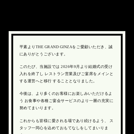
結婚式受け入れ終了のお知らせ
平素よりTHE GRAND GINZAをご愛顧いただき、誠
にありがとうございます。
このたび、当施設では 2026年9月より結婚式の受け
入れを終了し
レストラン営業及びご宴席をメインと
する運営へと移行 することとなりました。
今後は、より多くのお客様にお楽しみいただけるよ
う
お食事や各種ご宴会サービスのより一層の充実に
努めてまいります。
これからも皆様に愛される場であり続けるよう、
ス
タッフ一同心を込めておもてなしをしてまいりま